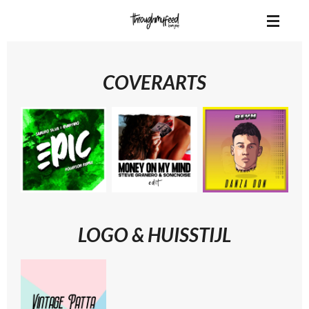
Ga
direct
naar
de
COVERARTS
hoofdinhoud
LOGO & HUISSTIJL